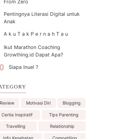
From Zero
Pentingnya Literasi Digital untuk
Anak
A k u T a k P e r n a h T a u
Ikut Marathon Coaching
Growthing.id Dapat Apa?
Siapa Inuel ?
ATEGORY
Review
Motivasi Diri
Blogging
Cerita Inspiratif
Tips Parenting
Travelling
Relationship
Info Kesehatan
Competition