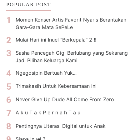
POPULAR POST
Momen Konser Artis Favorit Nyaris Berantakan
Gara-Gara Mata SePeLe
Mulai Hari ini Inuel "Berkepala" 2 !!
Sasha Pencegah Gigi Berlubang yang Sekarang
Jadi Pilihan Keluarga Kami
Ngegosipin Bertuah Yuk...
Trimakasih Untuk Kebersamaan ini
Never Give Up Dude All Come From Zero
A k u T a k P e r n a h T a u
Pentingnya Literasi Digital untuk Anak
Siapa Inuel ?