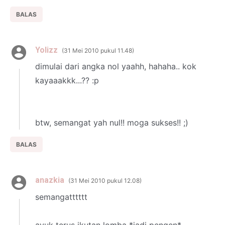
BALAS
Yolizz
31 Mei 2010 pukul 11.48
dimulai dari angka nol yaahh, hahaha.. kok
kayaaakkk...?? :p
btw, semangat yah nul!! moga sukses!! ;)
BALAS
anazkia
31 Mei 2010 pukul 12.08
semangatttttt
ayuk terus ikutan lomba *jadi pengen*