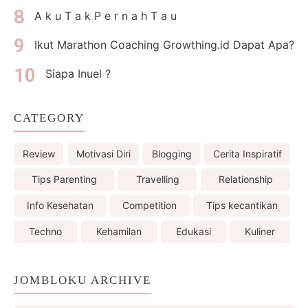
A k u T a k P e r n a h T a u
Ikut Marathon Coaching Growthing.id Dapat Apa?
Siapa Inuel ?
CATEGORY
Review
Motivasi Diri
Blogging
Cerita Inspiratif
Tips Parenting
Travelling
Relationship
Info Kesehatan
Competition
Tips kecantikan
Techno
Kehamilan
Edukasi
Kuliner
JOMBLOKU ARCHIVE