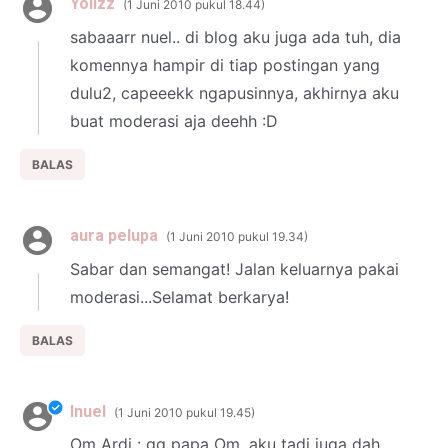
Yolizz
1 Juni 2010 pukul 18.44
sabaaarr nuel.. di blog aku juga ada tuh, dia
komennya hampir di tiap postingan yang
dulu2, capeeekk ngapusinnya, akhirnya aku
buat moderasi aja deehh :D
BALAS
aura pelupa
1 Juni 2010 pukul 19.34
Sabar dan semangat! Jalan keluarnya pakai
moderasi...Selamat berkarya!
BALAS
Inuel
1 Juni 2010 pukul 19.45
Om Ardi : gg papa Om, aku tadi juga dah