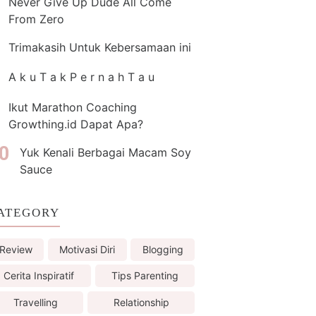
Never Give Up Dude All Come
From Zero
Trimakasih Untuk Kebersamaan ini
A k u T a k P e r n a h T a u
Ikut Marathon Coaching
Growthing.id Dapat Apa?
Yuk Kenali Berbagai Macam Soy
Sauce
ATEGORY
Review
Motivasi Diri
Blogging
Cerita Inspiratif
Tips Parenting
Travelling
Relationship