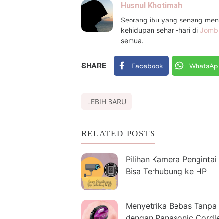
Husnul Khotimah
Seorang ibu yang senang menul
kehidupan sehari-hari di
Jomb
semua.
SHARE
Facebook
WhatsAp
LEBIH BARU
RELATED POSTS
Pilihan Kamera Pengintai
Bisa Terhubung ke HP
Menyetrika Bebas Tanpa 
dengan Panasonic Cordl