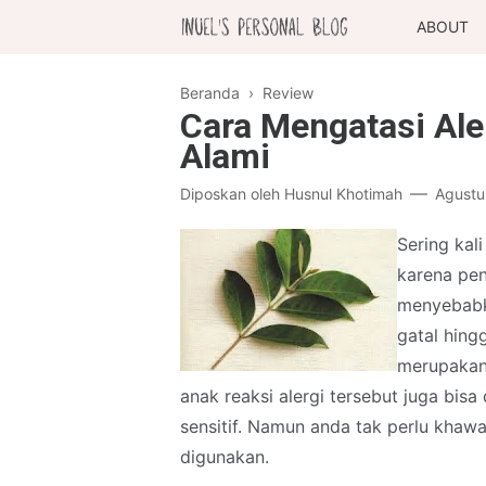
ABOUT
Beranda
›
Review
Cara Mengatasi Ale
Alami
Diposkan oleh
Husnul Khotimah
Agustu
Sering kal
karena pen
menyebabk
gatal hing
merupakan 
anak reaksi alergi tersebut juga bisa
sensitif. Namun anda tak perlu khawat
digunakan.