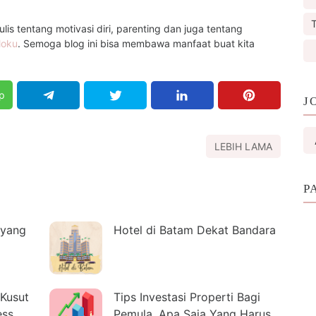
T
is tentang motivasi diri, parenting dan juga tentang
loku
. Semoga blog ini bisa membawa manfaat buat kita
p
J
LEBIH LAMA
P
 yang
Hotel di Batam Dekat Bandara
Kusut
Tips Investasi Properti Bagi
ess
Pemula, Apa Saja Yang Harus