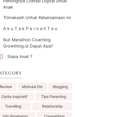
Pentingnya Literasi Digital untuk
Anak
Trimakasih Untuk Kebersamaan ini
A k u T a k P e r n a h T a u
Ikut Marathon Coaching
Growthing.id Dapat Apa?
Siapa Inuel ?
ATEGORY
Review
Motivasi Diri
Blogging
Cerita Inspiratif
Tips Parenting
Travelling
Relationship
Info Kesehatan
Competition