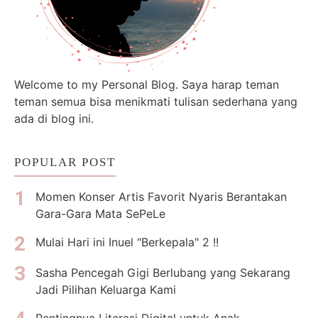
Welcome to my Personal Blog. Saya harap teman
teman semua bisa menikmati tulisan sederhana yang
ada di blog ini.
POPULAR POST
Momen Konser Artis Favorit Nyaris Berantakan
Gara-Gara Mata SePeLe
Mulai Hari ini Inuel "Berkepala" 2 !!
Sasha Pencegah Gigi Berlubang yang Sekarang
Jadi Pilihan Keluarga Kami
Pentingnya Literasi Digital untuk Anak