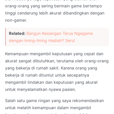
orang-orang yang sering bermain game bertempo
tinggi cenderung lebih akurat dibandingkan dengan
non-gamer.
Related:
Bangun Kesiangan Terus Ngegame
dengan Iming-Iming Hadiah? Seru!
Kemampuan mengambil keputusan yang cepat dan
akurat sangat dibutuhkan, terutama oleh orang-orang
yang bekerja di rumah sakit. Karena orang yang
bekerja di rumah dituntut untuk secepatnya
mengambil tindakan dan keputusan yang akurat
untuk menyelamatkan nyawa pasien.
Salah satu game ringan yang saya rekomendasikan
untuk melatih kemampuan dalam mengambil