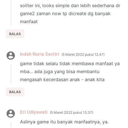
soliter ini, looks simple dan lebih sederhana dr
game2 zaman now tp dicreate dg banyak
manfaat
BALAS
Indah Nuria Savitri
5 Maret 2022 pukul 12.47
game tidak selalu tidak membawa manfaat ya
mba... ada juga yang bisa membantu
mengasah kecerdasan anak - anak kita
BALAS
Eri Udiyawati
5 Maret 2022 pukul 13.37
Aslinya game itu banyak manfaatnya, ya.