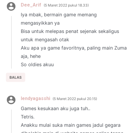
Dee_Arif
5 Maret 2022 pukul 18.33
Iya mbak, bermain game memang
mengasyikkan ya
Bisa untuk melepas penat sejenak sekaligus
untuk mengasah otak
Aku apa ya game favoritnya, paling main Zuma
aja, hehe
So oldies akuu
BALAS
lendyagasshi
5 Maret 2022 pukul 20.15
Games kesukaan aku juga tuh..
Tetris.
Anakku mulai suka main games jadul gegara