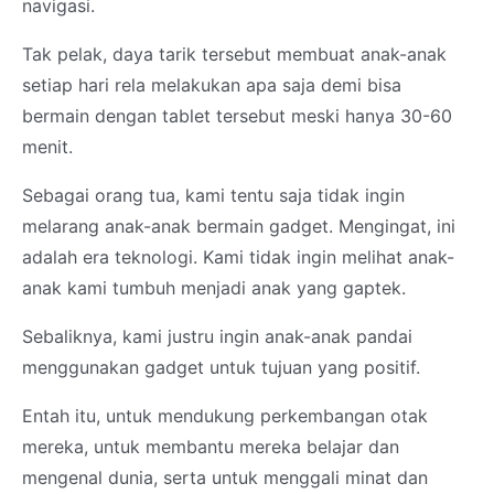
navigasi.
Tak pelak, daya tarik tersebut membuat anak-anak
setiap hari rela melakukan apa saja demi bisa
bermain dengan tablet tersebut meski hanya 30-60
menit.
Sebagai orang tua, kami tentu saja tidak ingin
melarang anak-anak bermain gadget. Mengingat, ini
adalah era teknologi. Kami tidak ingin melihat anak-
anak kami tumbuh menjadi anak yang gaptek.
Sebaliknya, kami justru ingin anak-anak pandai
menggunakan gadget untuk tujuan yang positif.
Entah itu, untuk mendukung perkembangan otak
mereka, untuk membantu mereka belajar dan
mengenal dunia, serta untuk menggali minat dan