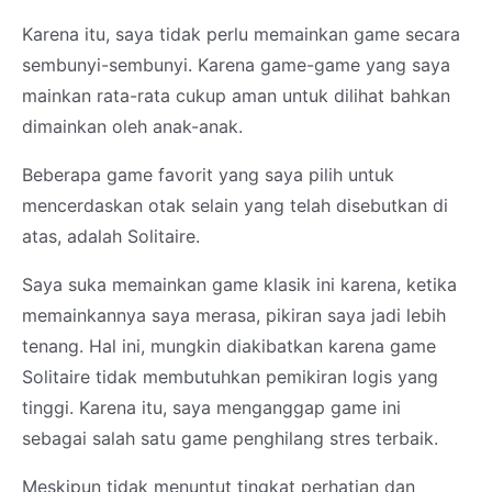
Karena itu, saya tidak perlu memainkan game secara
sembunyi-sembunyi. Karena game-game yang saya
mainkan rata-rata cukup aman untuk dilihat bahkan
dimainkan oleh anak-anak.
Beberapa game favorit yang saya pilih untuk
mencerdaskan otak selain yang telah disebutkan di
atas, adalah Solitaire.
Saya suka memainkan game klasik ini karena, ketika
memainkannya saya merasa, pikiran saya jadi lebih
tenang. Hal ini, mungkin diakibatkan karena game
Solitaire tidak membutuhkan pemikiran logis yang
tinggi. Karena itu, saya menganggap game ini
sebagai salah satu game penghilang stres terbaik.
Meskipun tidak menuntut tingkat perhatian dan