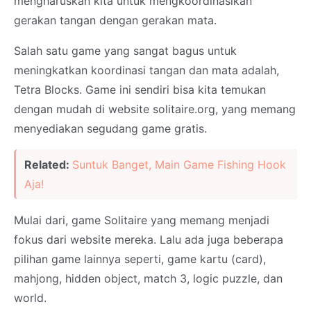
mengharuskan kita untuk mengkoordinasikan
gerakan tangan dengan gerakan mata.
Salah satu game yang sangat bagus untuk
meningkatkan koordinasi tangan dan mata adalah,
Tetra Blocks. Game ini sendiri bisa kita temukan
dengan mudah di website solitaire.org, yang memang
menyediakan segudang game gratis.
Related:
Suntuk Banget, Main Game Fishing Hook
Aja!
Mulai dari, game Solitaire yang memang menjadi
fokus dari website mereka. Lalu ada juga beberapa
pilihan game lainnya seperti, game kartu (card),
mahjong, hidden object, match 3, logic puzzle, dan
world.