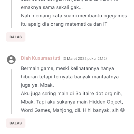
emaknya sama sekali gak...
Nah memang kata suami.membantu ngegames
itu apalg dia orang matematika dan IT
BALAS
Diah Kusumastuti
3 Maret 2022 pukul 21.12
Bermain game, meski kelihatannya hanya
hiburan tetapi ternyata banyak manfaatnya
juga ya, Mbak.
Aku juga sering main di Solitaire dot org nih,
Mbak. Tapi aku sukanya main Hidden Object,
Word Games, Mahjong, dll. Hihi banyak, sih 😄
BALAS