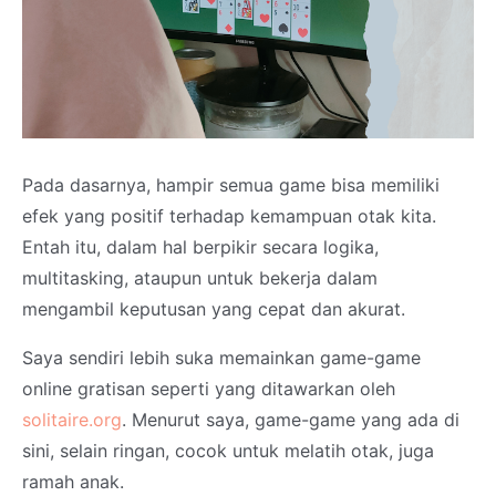
Pada dasarnya, hampir semua game bisa memiliki
efek yang positif terhadap kemampuan otak kita.
Entah itu, dalam hal berpikir secara logika,
multitasking, ataupun untuk bekerja dalam
mengambil keputusan yang cepat dan akurat.
Saya sendiri lebih suka memainkan game-game
online gratisan seperti yang ditawarkan oleh
solitaire.org
. Menurut saya, game-game yang ada di
sini, selain ringan, cocok untuk melatih otak, juga
ramah anak.