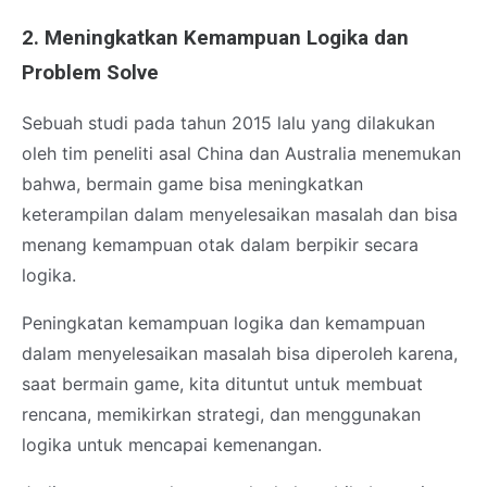
2. Meningkatkan Kemampuan Logika dan
Problem Solve
Sebuah studi pada tahun 2015 lalu yang dilakukan
oleh tim peneliti asal China dan Australia menemukan
bahwa, bermain game bisa meningkatkan
keterampilan dalam menyelesaikan masalah dan bisa
menang kemampuan otak dalam berpikir secara
logika.
Peningkatan kemampuan logika dan kemampuan
dalam menyelesaikan masalah bisa diperoleh karena,
saat bermain game, kita dituntut untuk membuat
rencana, memikirkan strategi, dan menggunakan
logika untuk mencapai kemenangan.