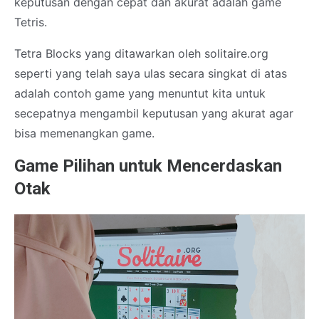
keputusan dengan cepat dan akurat adalah game
Tetris.
Tetra Blocks yang ditawarkan oleh solitaire.org
seperti yang telah saya ulas secara singkat di atas
adalah contoh game yang menuntut kita untuk
secepatnya mengambil keputusan yang akurat agar
bisa memenangkan game.
Game Pilihan untuk Mencerdaskan
Otak