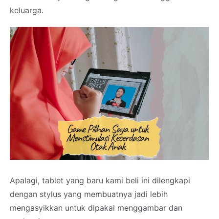
keluarga.
Apalagi, tablet yang baru kami beli ini dilengkapi
dengan stylus yang membuatnya jadi lebih
mengasyikkan untuk dipakai menggambar dan