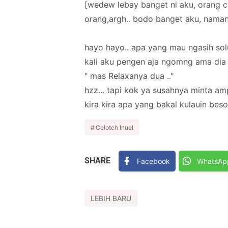
[wedew lebay banget ni aku, orang 
orang,argh.. bodo banget aku, naman
hayo hayo.. apa yang mau ngasih sol
kali aku pengen aja ngomng ama dia 
" mas Relaxanya dua .."
hzz... tapi kok ya susahnya minta amp
kira kira apa yang bakal kulauin beso
Celoteh Inuel
SHARE
Facebook
WhatsAp
LEBIH BARU