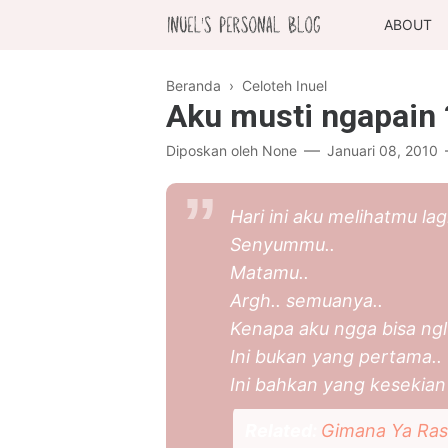
ABOUT
Beranda
›
Celoteh Inuel
Aku musti ngapain 
Diposkan oleh
None
Januari 08, 2010
Hari ini aku melihatmu lagi
Senyummu..
Matamu..
Argh.. semuanya..
Kenapa aku ngga bisa ngl
Ini bukan yang pertama..
Ini bahkan yang kesekian 
Related:
Gimana Ya Ras