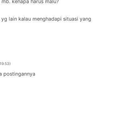
k mb. kenapa harus malu?
 yg lain kalau menghadapi situasi yang
 19.53
a postingannya