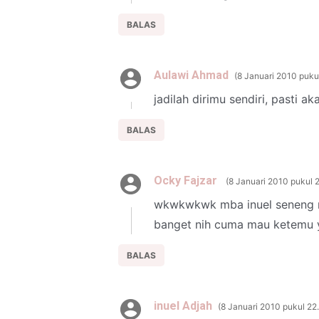
BALAS
Aulawi Ahmad
8 Januari 2010 puku
jadilah dirimu sendiri, pasti ak
BALAS
Ocky Fajzar
8 Januari 2010 pukul 
wkwkwkwk mba inuel seneng re
banget nih cuma mau ketemu 
BALAS
inuel Adjah
8 Januari 2010 pukul 22