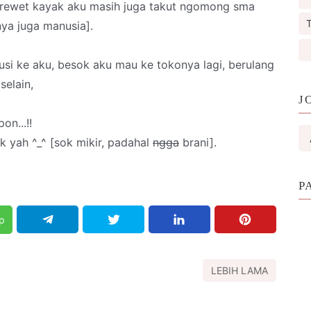
crewet kayak aku masih juga takut ngomong sma
T
ya juga manusia].
usi ke aku, besok aku mau ke tokonya lagi, berulang
selain,
J
on...!!
k yah ^_^ [sok mikir, padahal
ngga
brani].
P
p
LEBIH LAMA