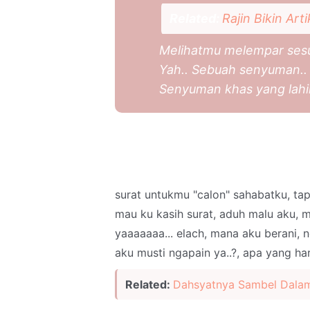
Related:
Rajin Bikin Ar
Melihatmu melempar sesu
Yah.. Sebuah senyuman..
Senyuman khas yang lahir 
surat untukmu "calon" sahabatku, tap
mau ku kasih surat, aduh malu aku, m
yaaaaaaa... elach, mana aku berani, 
aku musti ngapain ya..?, apa yang har
Related:
Dahsyatnya Sambel Dala