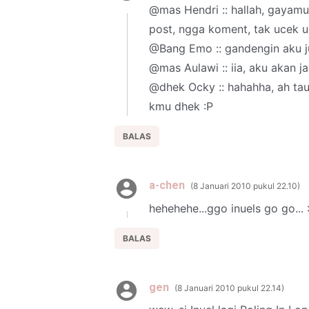
@mas Hendri :: hallah, gayam
post, ngga koment, tak ucek 
@Bang Emo :: gandengin aku j
@mas Aulawi :: iia, aku akan jad
@dhek Ocky :: hahahha, ah tau
kmu dhek :P
BALAS
a-chen
8 Januari 2010 pukul 22.10
hehehehe...ggo inuels go go... :
BALAS
gen
8 Januari 2010 pukul 22.14