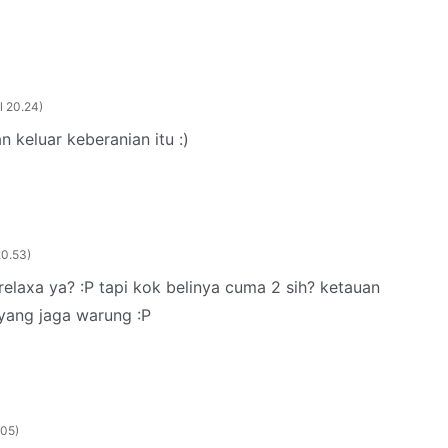
l 20.24
an keluar keberanian itu :)
20.53
laxa ya? :P tapi kok belinya cuma 2 sih? ketauan
yang jaga warung :P
.05