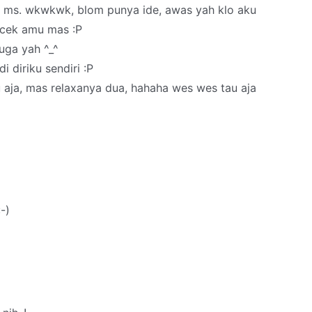
u ms. wkwkwk, blom punya ide, awas yah klo aku
ucek amu mas :P
uga yah ^_^
i diriku sendiri :P
 aja, mas relaxanya dua, hahaha wes wes tau aja
-)