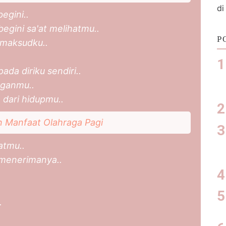
di
egini..
egini sa'at melihatmu..
P
maksudku..
ada diriku sendiri..
nganmu..
 dari hidupmu..
n Manfaat Olahraga Pagi
atmu..
menerimanya..
.