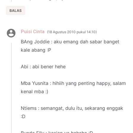
BALAS
Puisi Cinta
18 Agustus 2010 pukul 14.10
BAng Joddie : aku emang dah sabar banget
kale abang :P
Abi : abi bener hehe
Mba Yusnita : hihiih yang penting happy, salam
kenal mba :)
Ntiems : semangat, dulu itu, sekarang enggak
:D
Bunda Elly : kasian ya hahaha :D