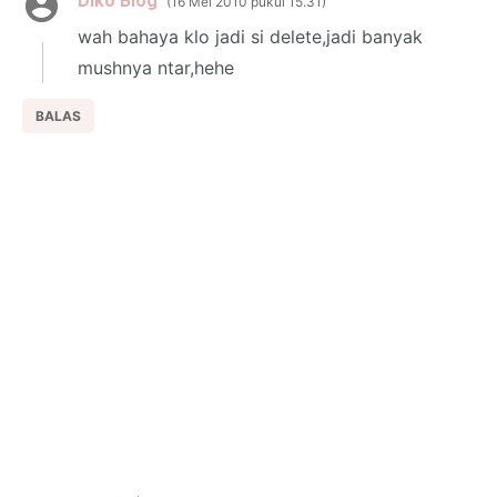
Diko Blog
16 Mei 2010 pukul 15.31
wah bahaya klo jadi si delete,jadi banyak
mushnya ntar,hehe
BALAS