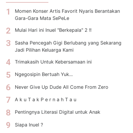
Momen Konser Artis Favorit Nyaris Berantakan
Gara-Gara Mata SePeLe
Mulai Hari ini Inuel "Berkepala" 2 !!
Sasha Pencegah Gigi Berlubang yang Sekarang
Jadi Pilihan Keluarga Kami
Trimakasih Untuk Kebersamaan ini
Ngegosipin Bertuah Yuk...
Never Give Up Dude All Come From Zero
A k u T a k P e r n a h T a u
Pentingnya Literasi Digital untuk Anak
Siapa Inuel ?