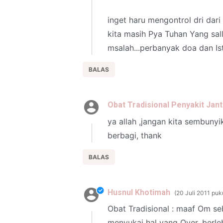
inget haru mengontrol dri dar
kita masih Pya Tuhan Yang sal
msalah...perbanyak doa dan Ist
BALAS
Obat Tradisional Penyakit Jan
ya allah ,jangan kita sembuny
berbagi, thank
BALAS
Husnul Khotimah
20 Juli 2011 puk
Obat Tradisional : maaf Om se
menyukai hal yang Over, berle