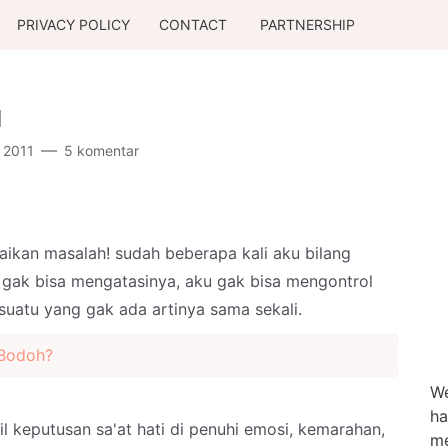
PRIVACY POLICY
CONTACT
PARTNERSHIP
u
, 2011
5 komentar
ikan masalah! sudah beberapa kali aku bilang
ri gak bisa mengatasinya, aku gak bisa mengontrol
uatu yang gak ada artinya sama sekali.
 Bodoh?
We
ha
l keputusan sa'at hati di penuhi emosi, kemarahan,
me