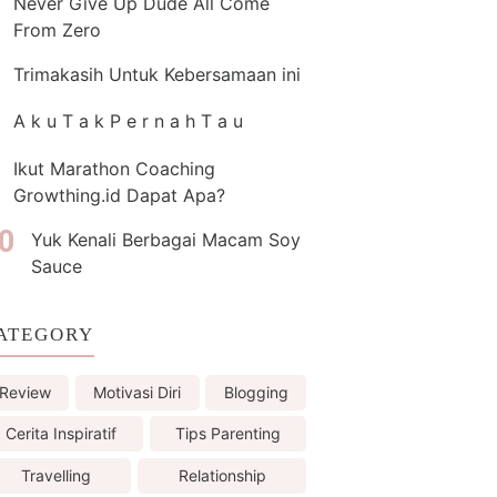
Never Give Up Dude All Come
From Zero
Trimakasih Untuk Kebersamaan ini
A k u T a k P e r n a h T a u
Ikut Marathon Coaching
Growthing.id Dapat Apa?
Yuk Kenali Berbagai Macam Soy
Sauce
ATEGORY
Review
Motivasi Diri
Blogging
Cerita Inspiratif
Tips Parenting
Travelling
Relationship