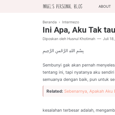
ABOUT
Beranda
›
Intermezo
Ini Apa, Aku Tak ta
Diposkan oleh
Husnul Khotimah
Juli 18
بِسْمِ اللهِ الرَّحْمنِ الرَّحِيمِ
Sembunyi gak akan pernah menyelesa
tentang ini, tapi nyatanya aku sendi
semuanya dengan baik, pun untuk ses
Related:
Sebenarnya, Apakah Aku
kesalahan terbesar adalah, mengambi