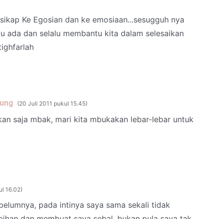
i sikap Ke Egosian dan ke emosiaan...sesugguh nya
lu ada dan selalu membantu kita dalam selesaikan
ighfarlah
tung
20 Juli 2011 pukul 15.45
ikan saja mbak, mari kita mbukakan lebar-lebar untuk
ul 16.02
belumnya, pada intinya saya sama sekali tidak
bihan dan membuat saya sebal, bukan pula saya tak