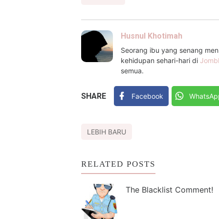
Husnul Khotimah
Seorang ibu yang senang menul
kehidupan sehari-hari di
Jomb
semua.
SHARE
Facebook
WhatsAp
LEBIH BARU
RELATED POSTS
The Blacklist Comment!