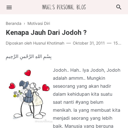
Beranda
›
Motivasi Diri
Kenapa Jauh Dari Jodoh ?
Diposkan oleh
Husnul Khotimah
Oktober 31, 2011
15 komentar
بِسْمِ اللهِ الرَّحْمنِ الرَّحِيمِ
Jodoh.. Hah.. Iya Jodoh, Jodoh
adalah ammm.. Mungkin
seseorang yang akan hadir
dalam kehidupan kita suatu
saat nanti #yang belum
menikah. Ia yang membuat kita
menjadi seorang yang lebih
baik, Manusia yang berguna