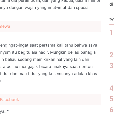
rtama dia perempuan, dan yang kedua, dalam mimpi
di
Abinya dengan wajah yang imut-imut dan special
P
imewa
engingat-ingat saat pertama kali tahu bahwa saya
yum itu begitu aja hadir. Mungkin beliau bahagia
n beliau sedang memikirkan hal yang lain dan
ara beliau mengajak bicara anaknya saat nonton
 tidur dan mau tidur yang kesemuanya adalah khas
hu-
 Facebook
a..."