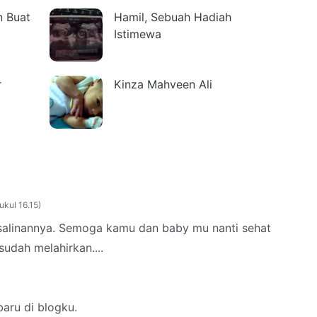
n Buat
Hamil, Sebuah Hadiah
Istimewa
r
Kinza Mahveen Ali
ukul 16.15
salinannya. Semoga kamu dan baby mu nanti sehat
udah melahirkan....
aru di blogku.