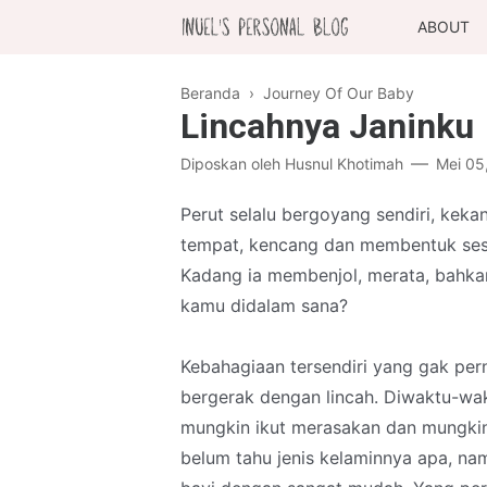
ABOUT
Beranda
›
Journey Of Our Baby
Lincahnya Janinku
Diposkan oleh
Husnul Khotimah
Mei 05
Perut selalu bergoyang sendiri, kekan
tempat, kencang dan membentuk sesua
Kadang ia membenjol, merata, bahkan
kamu didalam sana?
Kebahagiaan tersendiri yang gak perna
bergerak dengan lincah. Diwaktu-wakt
mungkin ikut merasakan dan mungki
belum tahu jenis kelaminnya apa, na