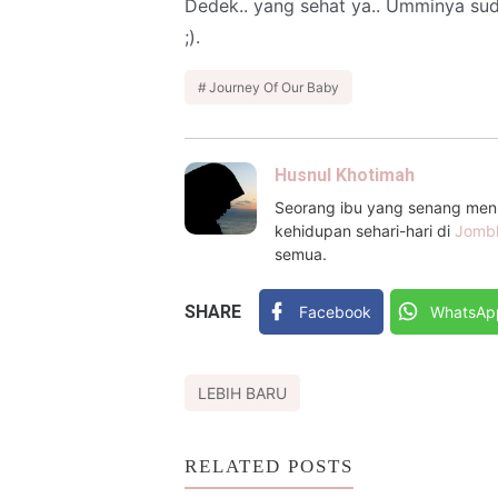
Dedek.. yang sehat ya.. Umminya su
;).
Journey Of Our Baby
Husnul Khotimah
Seorang ibu yang senang menul
kehidupan sehari-hari di
Jomb
semua.
SHARE
Facebook
WhatsAp
LEBIH BARU
RELATED POSTS