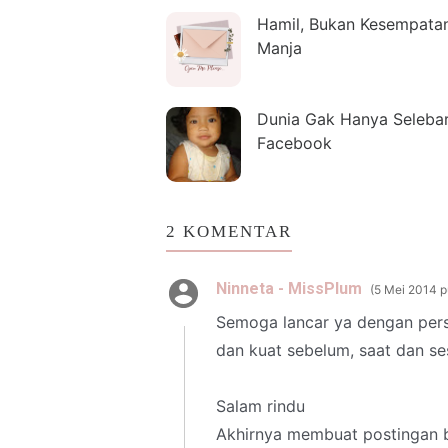
Hamil, Bukan Kesempata
Manja
Dunia Gak Hanya Seleba
Facebook
2 KOMENTAR
Ninneta - MissPlum
5 Mei 2014 p
Semoga lancar ya dengan per
dan kuat sebelum, saat dan ses
Salam rindu
Akhirnya membuat postingan b