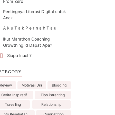
From Zero
Pentingnya Literasi Digital untuk
Anak
A k u T a k P e r n a h T a u
Ikut Marathon Coaching
Growthing.id Dapat Apa?
Siapa Inuel ?
ATEGORY
Review
Motivasi Diri
Blogging
Cerita Inspiratif
Tips Parenting
Travelling
Relationship
Info Kesehatan
Competition