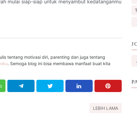
dah mulai siap-siap untuk menyambut kedatanganmu
T
J
is tentang motivasi diri, parenting dan juga tentang
loku
. Semoga blog ini bisa membawa manfaat buat kita
P
p
LEBIH LAMA