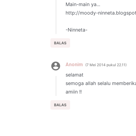
Main-main ya...
http://moody-ninneta.blogspo
-Ninneta-
BALAS
Anonim
7 Mei 2014 pukul 22.11
selamat
semoga allah selalu memberik
amiin !!
BALAS