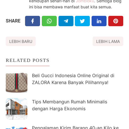
kehidupan sehari-hari di
Jombloku
. Semoga blog
ini bisa membawa manfaat buat kita semua.
SHARE
LEBIH BARU
LEBIH LAMA
RELATED POSTS
Beli Gucci Indonesia Online Original di
ZALORA Karena Banyak Pilihannya!
Tips Membangun Rumah Minimalis
dengan Harga Ekonomis
Pengalaman Kirim Barang 40-an Kilo ke