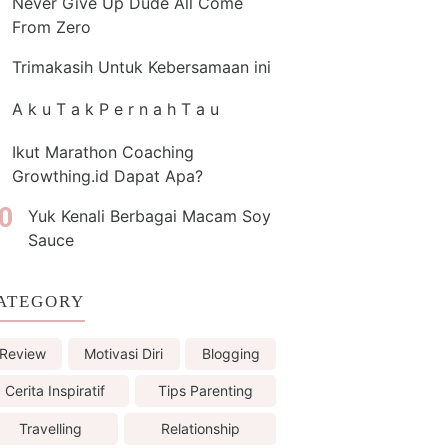
Never Give Up Dude All Come
From Zero
Trimakasih Untuk Kebersamaan ini
A k u T a k P e r n a h T a u
Ikut Marathon Coaching
Growthing.id Dapat Apa?
Yuk Kenali Berbagai Macam Soy
Sauce
ATEGORY
Review
Motivasi Diri
Blogging
Cerita Inspiratif
Tips Parenting
Travelling
Relationship