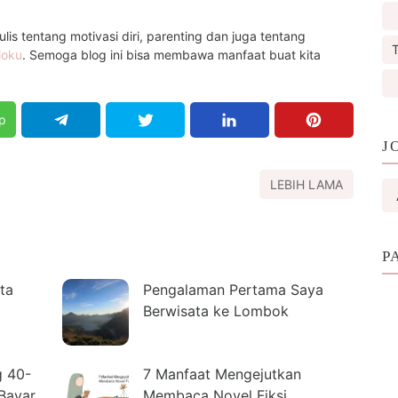
is tentang motivasi diri, parenting dan juga tentang
T
loku
. Semoga blog ini bisa membawa manfaat buat kita
p
J
LEBIH LAMA
P
ta
Pengalaman Pertama Saya
Berwisata ke Lombok
g 40-
7 Manfaat Mengejutkan
Bayar
Membaca Novel Fiksi