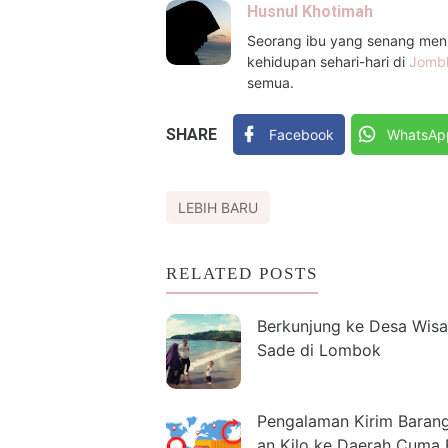
Husnul Khotimah
Seorang ibu yang senang menul
kehidupan sehari-hari di
Jomb
semua.
SHARE
Facebook
WhatsAp
LEBIH BARU
RELATED POSTS
Berkunjung ke Desa Wisa
Sade di Lombok
Pengalaman Kirim Baran
an Kilo ke Daerah Cuma 