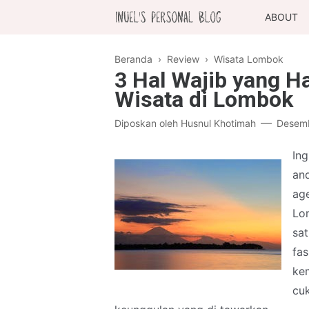
ABOUT
Beranda
›
Review
›
Wisata Lombok
3 Hal Wajib yang H
Wisata di Lombok
Diposkan oleh
Husnul Khotimah
Desemb
Ing
and
age
Lo
sa
fas
ke
cuk