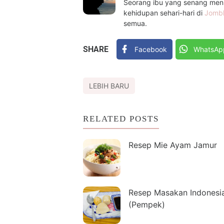
Seorang ibu yang senang menul
kehidupan sehari-hari di
Jomb
semua.
SHARE
Facebook
WhatsAp
LEBIH BARU
RELATED POSTS
Resep Mie Ayam Jamur
Resep Masakan Indonesi
(Pempek)