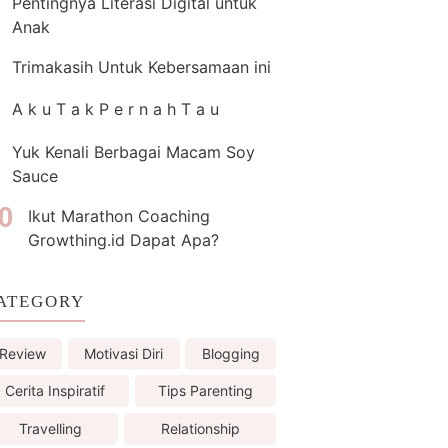
Pentingnya Literasi Digital untuk
Anak
Trimakasih Untuk Kebersamaan ini
A k u T a k P e r n a h T a u
Yuk Kenali Berbagai Macam Soy
Sauce
Ikut Marathon Coaching
Growthing.id Dapat Apa?
ATEGORY
Review
Motivasi Diri
Blogging
Cerita Inspiratif
Tips Parenting
Travelling
Relationship