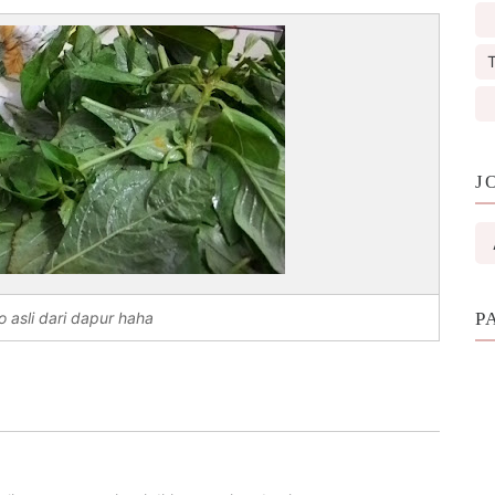
T
J
o asli dari dapur haha
P