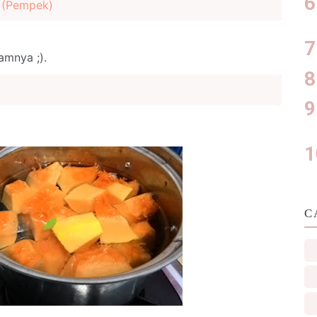
 (Pempek)
amnya ;).
C