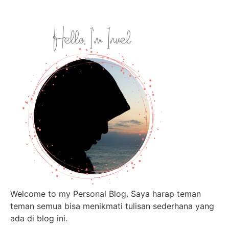
Welcome to my Personal Blog. Saya harap teman
teman semua bisa menikmati tulisan sederhana yang
ada di blog ini.