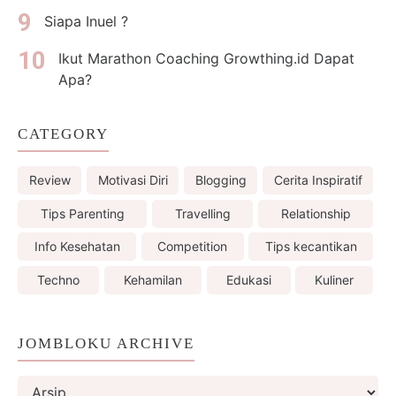
Siapa Inuel ?
Ikut Marathon Coaching Growthing.id Dapat
Apa?
CATEGORY
Review
Motivasi Diri
Blogging
Cerita Inspiratif
Tips Parenting
Travelling
Relationship
Info Kesehatan
Competition
Tips kecantikan
Techno
Kehamilan
Edukasi
Kuliner
JOMBLOKU ARCHIVE