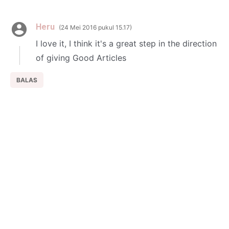
Heru
24 Mei 2016 pukul 15.17
I love it, I think it's a great step in the direction
of giving Good Articles
BALAS