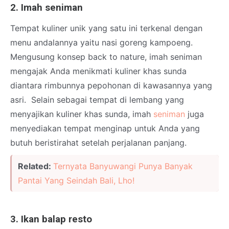
2. Imah seniman
Tempat kuliner unik yang satu ini terkenal dengan
menu andalannya yaitu nasi goreng kampoeng.
Mengusung konsep back to nature, imah seniman
mengajak Anda menikmati kuliner khas sunda
diantara rimbunnya pepohonan di kawasannya yang
asri. Selain sebagai tempat di lembang yang
menyajikan kuliner khas sunda, imah
seniman
juga
menyediakan tempat menginap untuk Anda yang
butuh beristirahat setelah perjalanan panjang.
Related:
Ternyata Banyuwangi Punya Banyak
Pantai Yang Seindah Bali, Lho!
3. Ikan balap resto