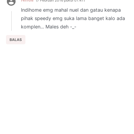
7 Februari 2016 pukul 07.47
Indihome emg mahal nuel dan gatau kenapa
pihak speedy emg suka lama banget kalo ada
komplen... Males deh -_-
BALAS