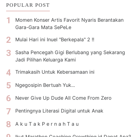
POPULAR POST
Momen Konser Artis Favorit Nyaris Berantakan
Gara-Gara Mata SePeLe
Mulai Hari ini Inuel "Berkepala" 2 !!
Sasha Pencegah Gigi Berlubang yang Sekarang
Jadi Pilihan Keluarga Kami
Trimakasih Untuk Kebersamaan ini
Ngegosipin Bertuah Yuk...
Never Give Up Dude All Come From Zero
Pentingnya Literasi Digital untuk Anak
A k u T a k P e r n a h T a u
Ikut Marathon Coaching Growthing.id Dapat Apa?