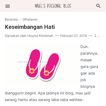
Beranda
›
Whatever
Keseimbangan Hati
Diposkan oleh
Husnul Khotimah
Februari 07, 2016
2 komentar
Duh..
parahnya..
masak
gara-gara
gak ada
job
blognya
dianggurin begini. Apa jadinya ini blog, mau jadi
sarang hantu atau sarang laba-laba eehhee..