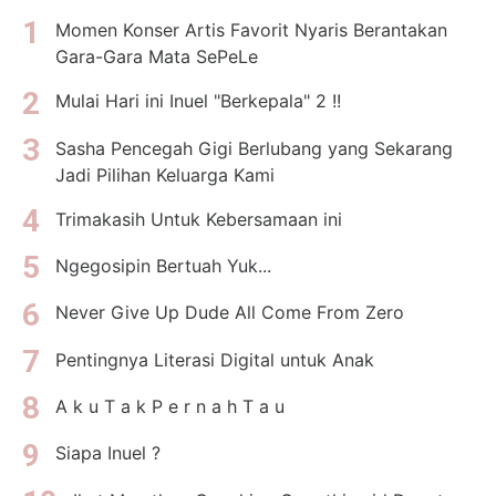
Momen Konser Artis Favorit Nyaris Berantakan
Gara-Gara Mata SePeLe
Mulai Hari ini Inuel "Berkepala" 2 !!
Sasha Pencegah Gigi Berlubang yang Sekarang
Jadi Pilihan Keluarga Kami
Trimakasih Untuk Kebersamaan ini
Ngegosipin Bertuah Yuk...
Never Give Up Dude All Come From Zero
Pentingnya Literasi Digital untuk Anak
A k u T a k P e r n a h T a u
Siapa Inuel ?