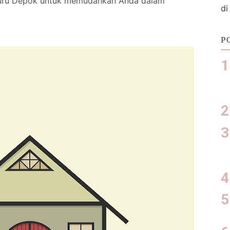
enjuru Depok untuk memudahkan Anda dalam
di
P