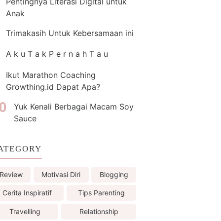
Pentingnya Literasi Digital untuk
Anak
Trimakasih Untuk Kebersamaan ini
A k u T a k P e r n a h T a u
Ikut Marathon Coaching
Growthing.id Dapat Apa?
Yuk Kenali Berbagai Macam Soy
Sauce
ATEGORY
Review
Motivasi Diri
Blogging
Cerita Inspiratif
Tips Parenting
Travelling
Relationship