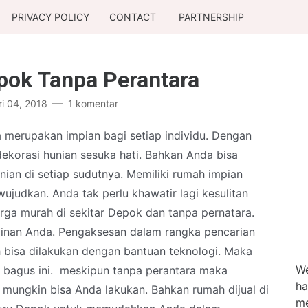
PRIVACY POLICY
CONTACT
PARTNERSHIP
pok Tanpa Perantara
ri 04, 2018
1 komentar
a merupakan impian bagi setiap individu. Dengan
dekorasi hunian sesuka hati. Bahkan Anda bisa
nian di setiap sudutnya. Memiliki rumah impian
wujudkan. Anda tak perlu khawatir lagi kesulitan
a murah di sekitar Depok dan tanpa pernatara.
inan Anda. Pengaksesan dalam rangka pencarian
 bisa dilakukan dengan bantuan teknologi. Maka
We
n bagus ini. meskipun tanpa perantara maka
ha
mungkin bisa Anda lakukan. Bahkan rumah dijual di
me