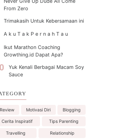
Never Give Up Dude All Come
From Zero
Trimakasih Untuk Kebersamaan ini
A k u T a k P e r n a h T a u
Ikut Marathon Coaching
Growthing.id Dapat Apa?
Yuk Kenali Berbagai Macam Soy
Sauce
ATEGORY
Review
Motivasi Diri
Blogging
Cerita Inspiratif
Tips Parenting
Travelling
Relationship