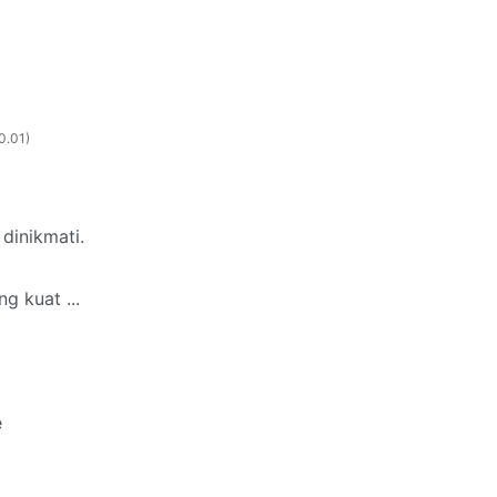
0.01
dinikmati.
g kuat ...
e