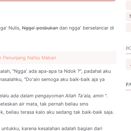
T
ga' Nulis,
Ngga' pesbukan
dan ngga' berselancar di
J
m Penunjang Nafsu Makan
alah, "Ngga' ada apa-apa ta Ndok ?", padahal aku
masalahku, "Do'ain semoga aku baik-baik aja ya
P
elalu ada dalam pengayoman Allah Ta'ala, amin
".
teskan air mata, tak pernah beliau sms
 beliau terasa kalo aku sedang tak baik-baik saja.
a untukku, karena kesalahan adalah bagian dari