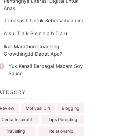
Pentingnya Literasi Digital untuk
Anak
Trimakasih Untuk Kebersamaan ini
A k u T a k P e r n a h T a u
Ikut Marathon Coaching
Growthing.id Dapat Apa?
Yuk Kenali Berbagai Macam Soy
Sauce
ATEGORY
Review
Motivasi Diri
Blogging
Cerita Inspiratif
Tips Parenting
Travelling
Relationship