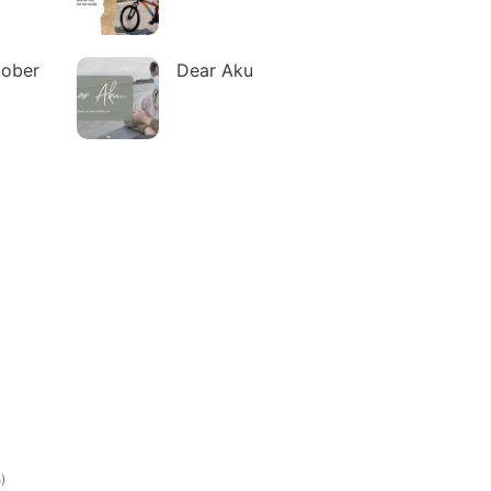
tober
Dear Aku
5