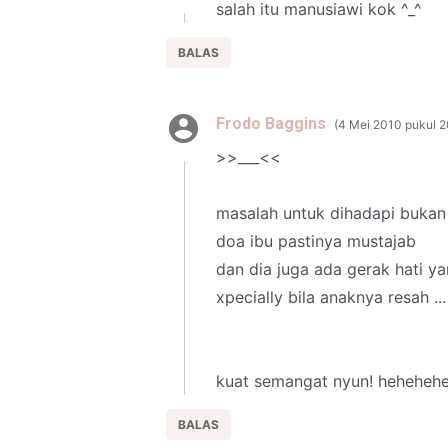
salah itu manusiawi kok ^_^
BALAS
Frodo Baggins
4 Mei 2010 pukul 2
>>___<<
masalah untuk dihadapi bukan 
doa ibu pastinya mustajab
dan dia juga ada gerak hati yan
xpecially bila anaknya resah ...
kuat semangat nyun! heheheh
BALAS