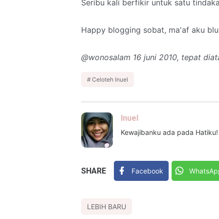
Seribu kali berfikir untuk satu tindak
Happy blogging sobat, ma'af aku blum
@wonosalam 16 juni 2010, tepat diat
Celoteh Inuel
Inuel
Kewajibanku ada pada Hatiku!
SHARE
Facebook
WhatsAp
LEBIH BARU