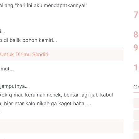
bilang "hari ini aku mendapatkannya!"
...
 di balik pohon kemiri...
Untuk Dirimu Sendiri
mut...
jemputnya...
C
 kok q mau kerumah nenek, bentar lagi ijab kabul
a, biar ntar kalo nikah ga kaget haha. . .
.