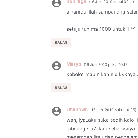
non inge
16 Juni 2010 pukul 09.11
alhamdulillah sampai dng selam
setuju tuh ma 1000 untuk 1 ^^
BALAS
Maryo
16 Juni 2010 pukul 10.17
kebelet mau nikah nie kyknya.
BALAS
Unknown
16 Juni 2010 pukul 10.35
wah, iya..aku suka sedih kalo 
dibuang sia2..kan seharusnya m
menambah ilmu dan pengalam