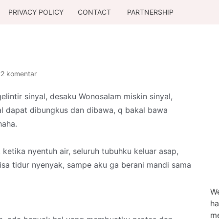
PRIVACY POLICY
CONTACT
PARTNERSHIP
22 komentar
elintir sinyal, desaku Wonosalam miskin sinyal,
al dapat dibungkus dan dibawa, q bakal bawa
haha.
etika nyentuh air, seluruh tubuhku keluar asap,
bisa tidur nyenyak, sampe aku ga berani mandi sama
We
ha
me