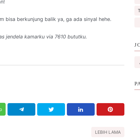
an!
T
 bisa berkunjung balik ya, ga ada sinyal hehe.
as jendela kamarku via 7610 bututku.
J
P
p
LEBIH LAMA