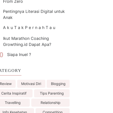
From Zero
Pentingnya Literasi Digital untuk
Anak
A k u T a k P e r n a h T a u
Ikut Marathon Coaching
Growthing.id Dapat Apa?
Siapa Inuel ?
ATEGORY
Review
Motivasi Diri
Blogging
Cerita Inspiratif
Tips Parenting
Travelling
Relationship
Info Kesehatan
Competition