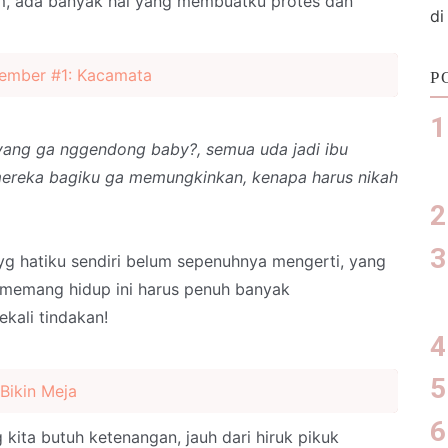
m, ada banyak hal yang membuatku protes dan
di
sember #1: Kacamata
P
yang ga nggendong baby?, semua uda jadi ibu
ereka bagiku ga memungkinkan, kenapa harus nikah
 yg hatiku sendiri belum sepenuhnya mengerti, yang
a memang hidup ini harus penuh banyak
ekali tindakan!
Bikin Meja
 kita butuh ketenangan, jauh dari hiruk pikuk