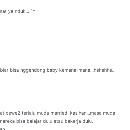
at ya nduk... ^^
.biar bisa nggendong baby kemana-mana...hehehhe...
liat cewe2 terlalu muda married. kasihan...masa muda
ereka bisa belajar dulu atau bekerja dulu.
an