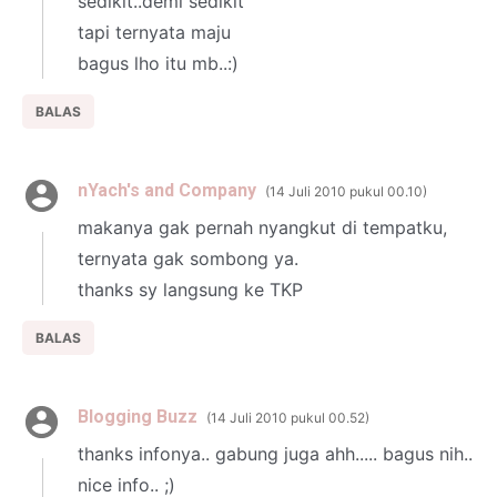
sedikit..demi sedikit
tapi ternyata maju
bagus lho itu mb..:)
BALAS
nYach's and Company
14 Juli 2010 pukul 00.10
makanya gak pernah nyangkut di tempatku,
ternyata gak sombong ya.
thanks sy langsung ke TKP
BALAS
Blogging Buzz
14 Juli 2010 pukul 00.52
thanks infonya.. gabung juga ahh..... bagus nih..
nice info.. ;)