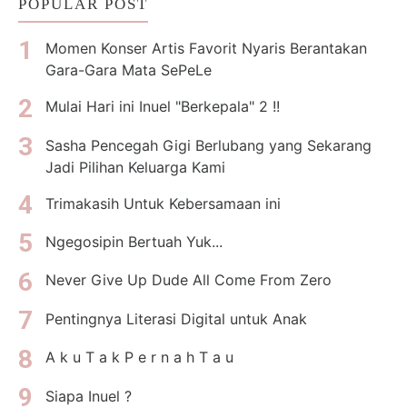
POPULAR POST
Momen Konser Artis Favorit Nyaris Berantakan
Gara-Gara Mata SePeLe
Mulai Hari ini Inuel "Berkepala" 2 !!
Sasha Pencegah Gigi Berlubang yang Sekarang
Jadi Pilihan Keluarga Kami
Trimakasih Untuk Kebersamaan ini
Ngegosipin Bertuah Yuk...
Never Give Up Dude All Come From Zero
Pentingnya Literasi Digital untuk Anak
A k u T a k P e r n a h T a u
Siapa Inuel ?