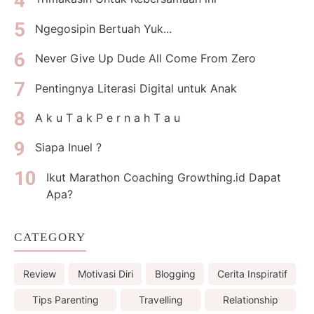
Ngegosipin Bertuah Yuk...
Never Give Up Dude All Come From Zero
Pentingnya Literasi Digital untuk Anak
A k u T a k P e r n a h T a u
Siapa Inuel ?
Ikut Marathon Coaching Growthing.id Dapat
Apa?
CATEGORY
Review
Motivasi Diri
Blogging
Cerita Inspiratif
Tips Parenting
Travelling
Relationship