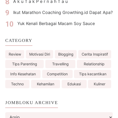
A k u T a k P e r n a h T a u
Ikut Marathon Coaching Growthing.id Dapat Apa?
Yuk Kenali Berbagai Macam Soy Sauce
CATEGORY
Review
Motivasi Diri
Blogging
Cerita Inspiratif
Tips Parenting
Travelling
Relationship
Info Kesehatan
Competition
Tips kecantikan
Techno
Kehamilan
Edukasi
Kuliner
JOMBLOKU ARCHIVE