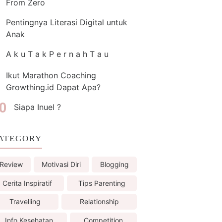
From Zero
Pentingnya Literasi Digital untuk
Anak
A k u T a k P e r n a h T a u
Ikut Marathon Coaching
Growthing.id Dapat Apa?
Siapa Inuel ?
ATEGORY
Review
Motivasi Diri
Blogging
Cerita Inspiratif
Tips Parenting
Travelling
Relationship
Info Kesehatan
Competition