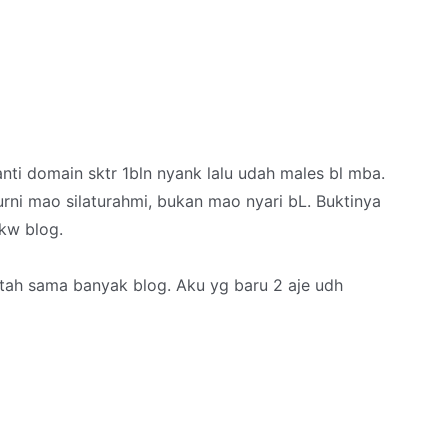
nti domain sktr 1bln nyank lalu udah males bl mba.
rni mao silaturahmi, bukan mao nyari bL. Buktinya
kw blog.
etah sama banyak blog. Aku yg baru 2 aje udh