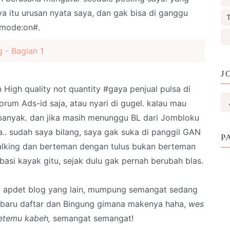
nya itu urusan nyata saya, dan gak bisa di ganggu
T
 mode:on#.
 - Bagian 1
J
 High quality not quantity #gaya penjual pulsa di
forum Ads-id saja, atau nyari di gugel. kalau mau
u banyak. dan jika masih menunggu BL dari Jombloku
a.. sudah saya bilang, saya gak suka di panggil GAN
P
walking dan berteman dengan tulus bukan berteman
si kayak gitu, sejak dulu gak pernah berubah blas.
u apdet blog yang lain, mumpung semangat sedang
 baru daftar dan Bingung gimana makenya haha,
wes
etemu kabeh,
semangat semangat!