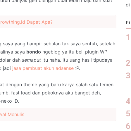
 butuh banyak gemblengan buat lebih maju dah kuat
di
rowthing.id Dapat Apa?
P
g saya yang hampir sebulan tak saya sentuh, setelah
kalinya saya
bondo
ngeblog ya itu beli plugin WP
 dolar dah
semaput
itu haha. itu uang hasil tipudaya
k jadi
jasa pembuat akun adsense
:P.
t dengan theme yang baru karya salah satu temen
oumb, fast load dan pokoknya aku banget deh,
-neko :D.
wal Menulis