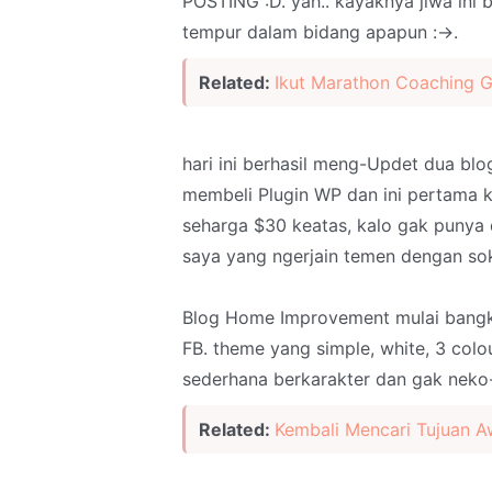
POSTING :D. yah.. kayaknya jiwa ini
tempur dalam bidang apapun :->.
Related:
Ikut Marathon Coaching G
hari ini berhasil meng-Updet dua blo
membeli Plugin WP dan ini pertama 
seharga $30 keatas, kalo gak punya
saya yang ngerjain temen dengan so
Blog Home Improvement mulai bangki
FB. theme yang simple, white, 3 col
sederhana berkarakter dan gak neko
Related:
Kembali Mencari Tujuan A