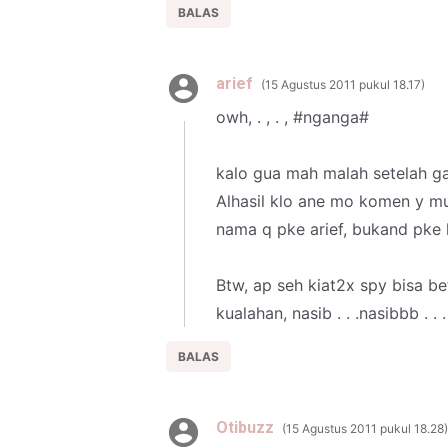
BALAS
arief
15 Agustus 2011 pukul 18.17
owh, . , . , #nganga#
kalo gua mah malah setelah ga
Alhasil klo ane mo komen y mu
nama q pke arief, bukand pke 
Btw, ap seh kiat2x spy bisa b
kualahan, nasib . . .nasibbb . . .
BALAS
Otibuzz
15 Agustus 2011 pukul 18.28