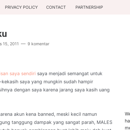
PRIVACY POLICY
CONTACT
PARTNERSHIP
ku
s 15, 2011
9 komentar
lisan saya sendiri
saya menjadi semangat untuk
-kekasih saya yang mungkin sudah hampir
sihnya dengan saya karena jarang saya kasih uang
We
karena akun kena banned, meski kecil namun
ha
ggung tanggung dampak yang sangat parah, MALES
me