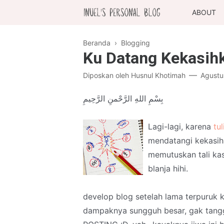
ABOUT
Beranda
›
Blogging
Ku Datang Kekasih
Diposkan oleh
Husnul Khotimah
Agustu
بِسْمِ اللهِ الرَّحْمنِ الرَّحِيمِ
Lagi-lagi, karena
tu
mendatangi kekasih
memutuskan tali ka
blanja hihi.
develop blog setelah lama terpuruk 
dampaknya sungguh besar, gak tan