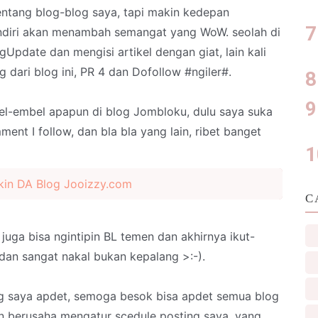
tentang blog-blog saya, tapi makin kedepan
sendiri akan menambah semangat yang WoW. seolah di
Update dan mengisi artikel dengan giat, lain kali
 dari blog ini, PR 4 dan Dofollow #ngiler#.
el-embel apapun di blog Jombloku, dulu saya suka
ent I follow, dan bla bla yang lain, ribet banget
in DA Blog Jooizzy.com
C
uga bisa ngintipin BL temen dan akhirnya ikut-
k dan sangat nakal bukan kepalang >:-).
ang saya apdet, semoga besok bisa apdet semua blog
an berusaha mengatur scedule posting saya. yang