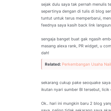
sejak dulu saya tak pernah menulis 
sepertinya dengan di tulis di blog 
tuntut untuk terus memperbarui, meng
feednya saya kasih back link langsung
sengaja banget buat gak ngasih emb
masang alexa rank, PR widget, u comm
dah!
Related:
Perkembangan Usaha Naik
sekarang cukup pake seoquake saya j
ikutan nyari sumber Bl tersebut, lici
Ok.. hari ini mungkin baru 2 blog y
saya, paling tidak sekarang saya ak