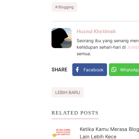
Blogging
Husnul Khotimah
Seorang ibu yang senang menul
kehidupan sehari-hari di
Jomb
semua.
SHARE
Facebook
WhatsAp
LEBIH BARU
RELATED POSTS
Ketika Kamu Merasa Blo
Lain Lebih Kece