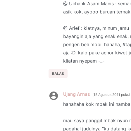
@ Uchank Asam Manis : seman
asik kok, ayooo buruan ternak
@ Arief : kiatnya, minum jamu 
bayangin aja yang enak enak, mi
pengen beli mobil hahaha, #ta
aja :D. kalo pake achor kiwe
kliatan nyepam -_-
BALAS
Ujang Arnas
15 Agustus 2011 pukul
hahahaha kok mbak ini nambahi
mau saya panggil mbak nyun 
padahal judulnya "ku datang k