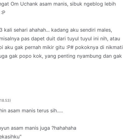
gat Om Uchank asam manis, sibuk ngeblog lebih
 :P
3 kali sehari ahahah... kadang aku sendiri males,
salnya pas dapet duit dari tuyul tuyul ini nih, atau
pi aku gak pernah mikir gitu :P# pokoknya di nikmati
t juga gak popo kok, yang penting nyambung dan gak
 18.53
n asam manis terus sih.....
nyun asam manis juga ?hahahaha
ekasihku"