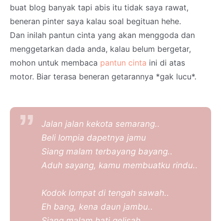
buat blog banyak tapi abis itu tidak saya rawat,
beneran pinter saya kalau soal begituan hehe.
Dan inilah pantun cinta yang akan menggoda dan
menggetarkan dada anda, kalau belum bergetar,
mohon untuk membaca
pantun cinta
ini di atas
motor. Biar terasa beneran getarannya *gak lucu*.
Jalan jalan kekota semarang..
Beli lompia dapetnya jamu
Siang malam terbayang bayang..
Aduh sayang, kamu membuatku rindu..
Kodok lompat di tengah sawah..
Eh bang, kena daun jambu..
Siang malam hati gelisah..