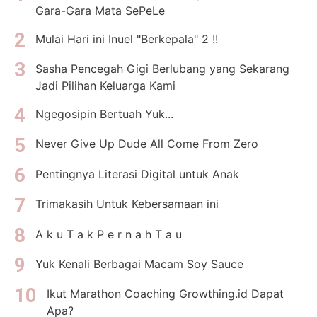
Gara-Gara Mata SePeLe
Mulai Hari ini Inuel "Berkepala" 2 !!
Sasha Pencegah Gigi Berlubang yang Sekarang
Jadi Pilihan Keluarga Kami
Ngegosipin Bertuah Yuk...
Never Give Up Dude All Come From Zero
Pentingnya Literasi Digital untuk Anak
Trimakasih Untuk Kebersamaan ini
A k u T a k P e r n a h T a u
Yuk Kenali Berbagai Macam Soy Sauce
Ikut Marathon Coaching Growthing.id Dapat
Apa?