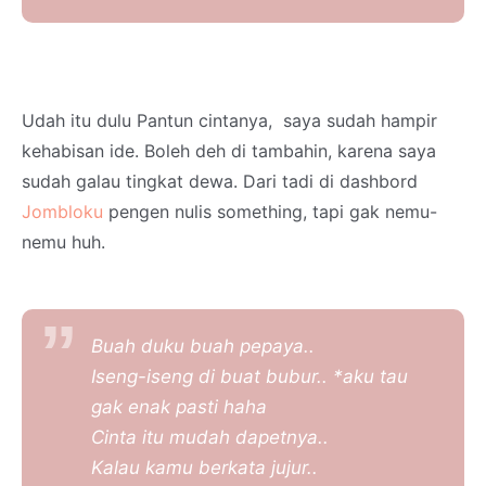
Udah itu dulu Pantun cintanya, saya sudah hampir
kehabisan ide. Boleh deh di tambahin, karena saya
sudah galau tingkat dewa. Dari tadi di dashbord
Jombloku
pengen nulis something, tapi gak nemu-
nemu huh.
Buah duku buah pepaya..
Iseng-iseng di buat bubur.. *aku tau
gak enak pasti haha
Cinta itu mudah dapetnya..
Kalau kamu berkata jujur..