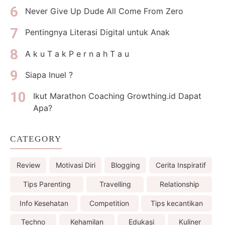
Never Give Up Dude All Come From Zero
Pentingnya Literasi Digital untuk Anak
A k u T a k P e r n a h T a u
Siapa Inuel ?
Ikut Marathon Coaching Growthing.id Dapat
Apa?
CATEGORY
Review
Motivasi Diri
Blogging
Cerita Inspiratif
Tips Parenting
Travelling
Relationship
Info Kesehatan
Competition
Tips kecantikan
Techno
Kehamilan
Edukasi
Kuliner