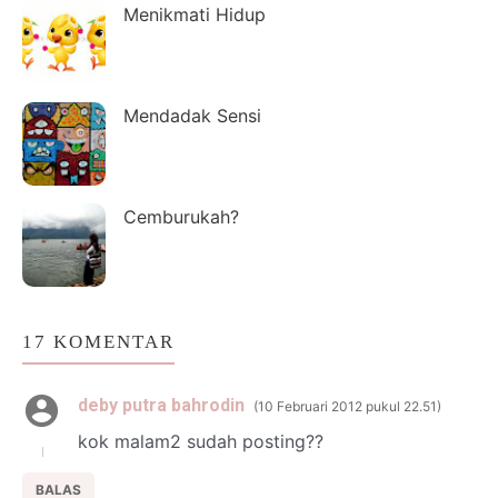
Menikmati Hidup
Mendadak Sensi
Cemburukah?
17 KOMENTAR
deby putra bahrodin
10 Februari 2012 pukul 22.51
kok malam2 sudah posting??
BALAS