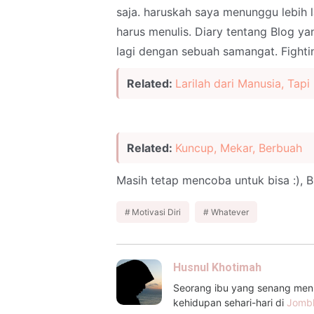
saja. haruskah saya menunggu lebih la
harus menulis. Diary tentang Blog ya
lagi dengan sebuah samangat. Fightin
Related:
Larilah dari Manusia, Tapi
Related:
Kuncup, Mekar, Berbuah
Masih tetap mencoba untuk bisa :), Bi
Motivasi Diri
Whatever
Husnul Khotimah
Seorang ibu yang senang menul
kehidupan sehari-hari di
Jomb