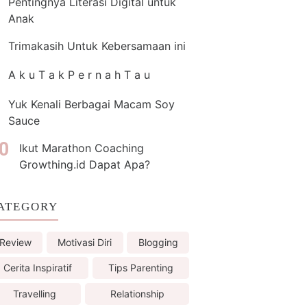
Pentingnya Literasi Digital untuk
Anak
Trimakasih Untuk Kebersamaan ini
A k u T a k P e r n a h T a u
Yuk Kenali Berbagai Macam Soy
Sauce
Ikut Marathon Coaching
Growthing.id Dapat Apa?
ATEGORY
Review
Motivasi Diri
Blogging
Cerita Inspiratif
Tips Parenting
Travelling
Relationship