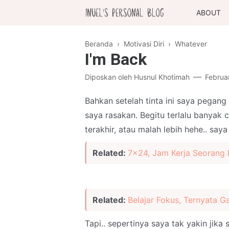
ABOUT
Beranda
›
Motivasi Diri
›
Whatever
I'm Back
Diposkan oleh
Husnul Khotimah
Februar
Bahkan setelah tinta ini saya pegan
saya rasakan. Begitu terlalu banyak c
terakhir, atau malah lebih hehe.. say
Related:
7x24, Jam Kerja Seorang 
Related:
Belajar Fokus, Ternyata 
Tapi.. sepertinya saya tak yakin jika