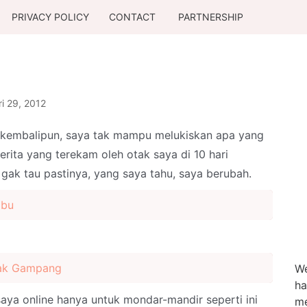
PRIVACY POLICY
CONTACT
PARTNERSHIP
i 29, 2012
g kembalipun, saya tak mampu melukiskan apa yang
erita yang terekam oleh otak saya di 10 hari
a gak tau pastinya, yang saya tahu, saya berubah.
Ibu
Gak Gampang
We
ha
 saya online hanya untuk mondar-mandir seperti ini
me