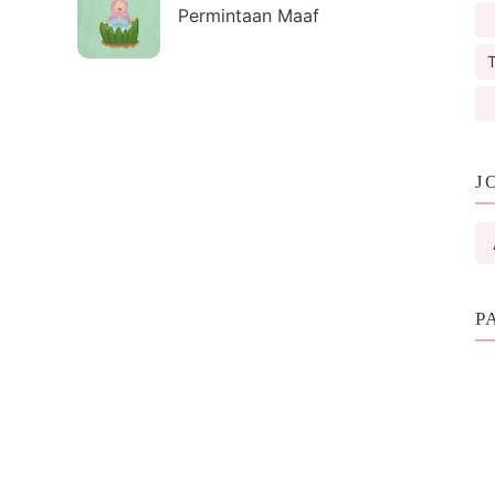
Permintaan Maaf
T
J
P