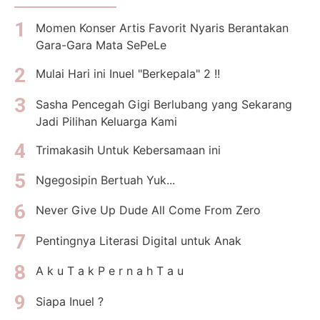
Momen Konser Artis Favorit Nyaris Berantakan
Gara-Gara Mata SePeLe
Mulai Hari ini Inuel "Berkepala" 2 !!
Sasha Pencegah Gigi Berlubang yang Sekarang
Jadi Pilihan Keluarga Kami
Trimakasih Untuk Kebersamaan ini
Ngegosipin Bertuah Yuk...
Never Give Up Dude All Come From Zero
Pentingnya Literasi Digital untuk Anak
A k u T a k P e r n a h T a u
Siapa Inuel ?