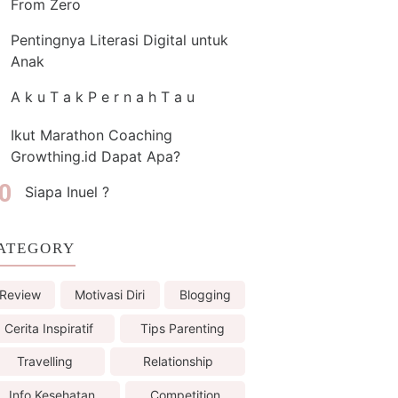
From Zero
Pentingnya Literasi Digital untuk
Anak
A k u T a k P e r n a h T a u
Ikut Marathon Coaching
Growthing.id Dapat Apa?
Siapa Inuel ?
ATEGORY
Review
Motivasi Diri
Blogging
Cerita Inspiratif
Tips Parenting
Travelling
Relationship
Info Kesehatan
Competition