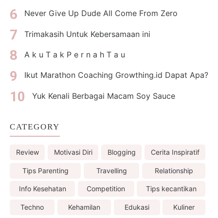
Never Give Up Dude All Come From Zero
Trimakasih Untuk Kebersamaan ini
A k u T a k P e r n a h T a u
Ikut Marathon Coaching Growthing.id Dapat Apa?
Yuk Kenali Berbagai Macam Soy Sauce
CATEGORY
Review
Motivasi Diri
Blogging
Cerita Inspiratif
Tips Parenting
Travelling
Relationship
Info Kesehatan
Competition
Tips kecantikan
Techno
Kehamilan
Edukasi
Kuliner