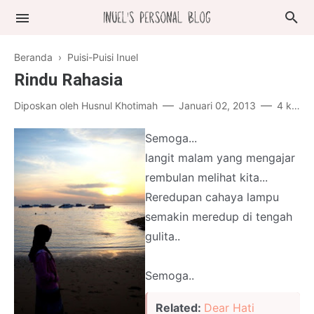
Beranda
›
Puisi-Puisi Inuel
Rindu Rahasia
Diposkan oleh
Husnul Khotimah
Januari 02, 2013
4 komentar
Semoga...
langit malam yang mengajar
rembulan melihat kita...
Reredupan cahaya lampu
semakin meredup di tengah
gulita..
Semoga..
Related:
Dear Hati