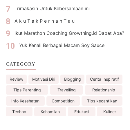
Trimakasih Untuk Kebersamaan ini
A k u T a k P e r n a h T a u
Ikut Marathon Coaching Growthing.id Dapat Apa?
Yuk Kenali Berbagai Macam Soy Sauce
CATEGORY
Review
Motivasi Diri
Blogging
Cerita Inspiratif
Tips Parenting
Travelling
Relationship
Info Kesehatan
Competition
Tips kecantikan
Techno
Kehamilan
Edukasi
Kuliner