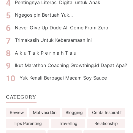
Pentingnya Literasi Digital untuk Anak
Ngegosipin Bertuah Yuk...
Never Give Up Dude All Come From Zero
Trimakasih Untuk Kebersamaan ini
A k u T a k P e r n a h T a u
Ikut Marathon Coaching Growthing.id Dapat Apa?
Yuk Kenali Berbagai Macam Soy Sauce
CATEGORY
Review
Motivasi Diri
Blogging
Cerita Inspiratif
Tips Parenting
Travelling
Relationship