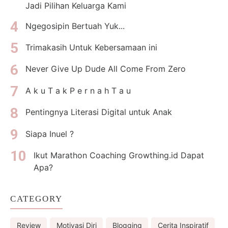
Jadi Pilihan Keluarga Kami
Ngegosipin Bertuah Yuk...
Trimakasih Untuk Kebersamaan ini
Never Give Up Dude All Come From Zero
A k u T a k P e r n a h T a u
Pentingnya Literasi Digital untuk Anak
Siapa Inuel ?
Ikut Marathon Coaching Growthing.id Dapat
Apa?
CATEGORY
Review
Motivasi Diri
Blogging
Cerita Inspiratif