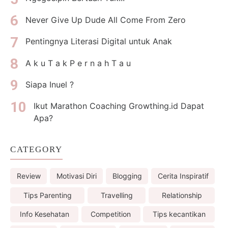
Never Give Up Dude All Come From Zero
Pentingnya Literasi Digital untuk Anak
A k u T a k P e r n a h T a u
Siapa Inuel ?
Ikut Marathon Coaching Growthing.id Dapat
Apa?
CATEGORY
Review
Motivasi Diri
Blogging
Cerita Inspiratif
Tips Parenting
Travelling
Relationship
Info Kesehatan
Competition
Tips kecantikan