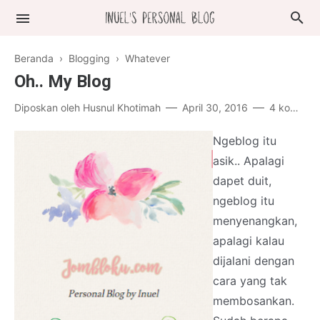
Beranda
›
Blogging
›
Whatever
Oh.. My Blog
Diposkan oleh
Husnul Khotimah
April 30, 2016
4 komentar
Ngeblog itu
asik.. Apalagi
dapet duit,
ngeblog itu
menyenangkan,
apalagi kalau
dijalani dengan
cara yang tak
membosankan.