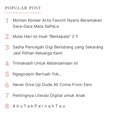
POPULAR POST
Momen Konser Artis Favorit Nyaris Berantakan
Gara-Gara Mata SePeLe
Mulai Hari ini Inuel "Berkepala" 2 !!
Sasha Pencegah Gigi Berlubang yang Sekarang
Jadi Pilihan Keluarga Kami
Trimakasih Untuk Kebersamaan ini
Ngegosipin Bertuah Yuk...
Never Give Up Dude All Come From Zero
Pentingnya Literasi Digital untuk Anak
A k u T a k P e r n a h T a u