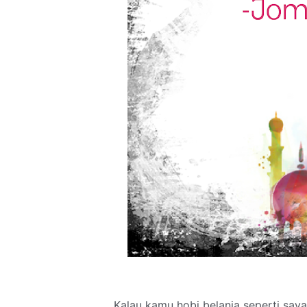
Kalau kamu hobi belanja seperti say