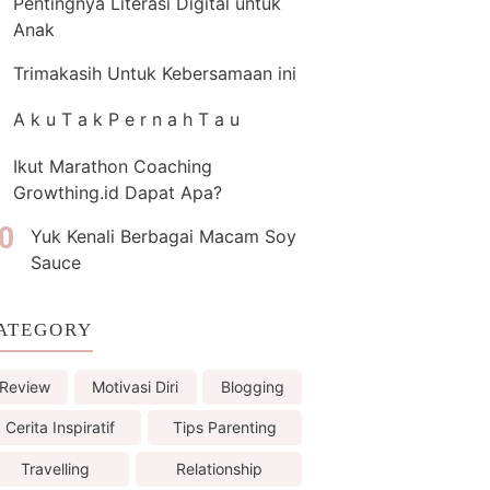
Pentingnya Literasi Digital untuk
Anak
Trimakasih Untuk Kebersamaan ini
A k u T a k P e r n a h T a u
Ikut Marathon Coaching
Growthing.id Dapat Apa?
Yuk Kenali Berbagai Macam Soy
Sauce
ATEGORY
Review
Motivasi Diri
Blogging
Cerita Inspiratif
Tips Parenting
Travelling
Relationship