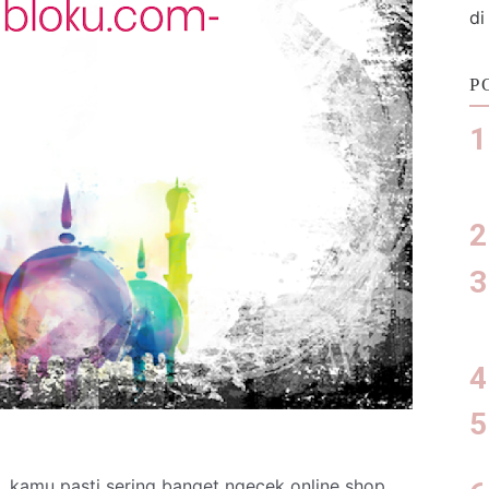
di
P
a, kamu pasti sering banget ngecek online shop