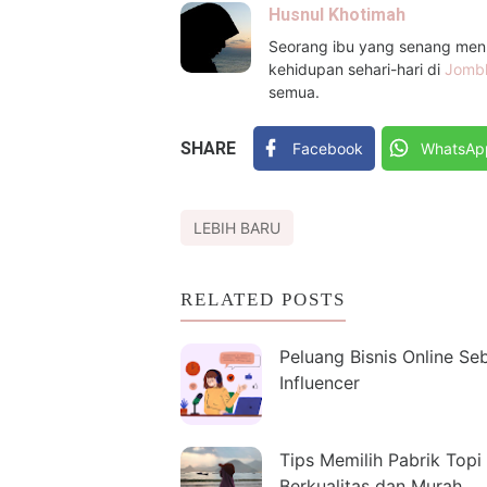
Husnul Khotimah
Seorang ibu yang senang menul
kehidupan sehari-hari di
Jomb
semua.
SHARE
Facebook
WhatsAp
LEBIH BARU
RELATED POSTS
Peluang Bisnis Online Se
Influencer
Tips Memilih Pabrik Topi
Berkualitas dan Murah