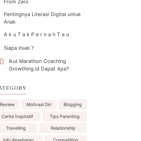
From Zero
Pentingnya Literasi Digital untuk
Anak
A k u T a k P e r n a h T a u
Siapa Inuel ?
Ikut Marathon Coaching
Growthing.id Dapat Apa?
ATEGORY
Review
Motivasi Diri
Blogging
Cerita Inspiratif
Tips Parenting
Travelling
Relationship
Info Kesehatan
Competition