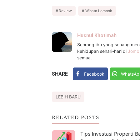
Review
Wisata Lombok
Husnul Khotimah
Seorang ibu yang senang menul
kehidupan sehari-hari di
Jomb
semua.
SHARE
Facebook
WhatsAp
LEBIH BARU
RELATED POSTS
Tips Investasi Properti B