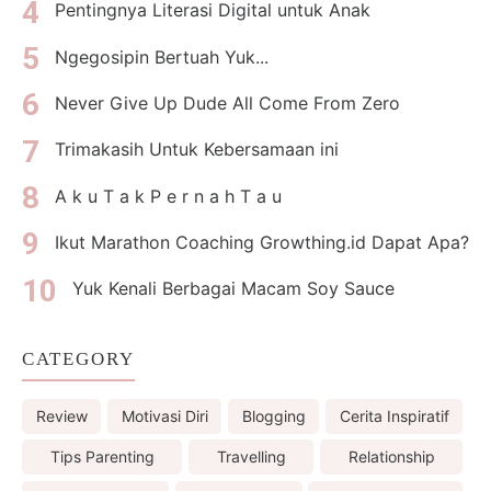
Pentingnya Literasi Digital untuk Anak
Ngegosipin Bertuah Yuk...
Never Give Up Dude All Come From Zero
Trimakasih Untuk Kebersamaan ini
A k u T a k P e r n a h T a u
Ikut Marathon Coaching Growthing.id Dapat Apa?
Yuk Kenali Berbagai Macam Soy Sauce
CATEGORY
Review
Motivasi Diri
Blogging
Cerita Inspiratif
Tips Parenting
Travelling
Relationship