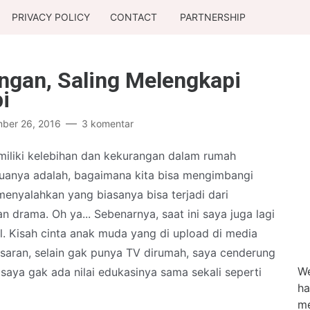
PRIVACY POLICY
CONTACT
PARTNERSHIP
gan, Saling Melengkapi
i
ber 26, 2016
3 komentar
emiliki kelebihan dan kekurangan dalam rumah
muanya adalah, bagaimana kita bisa mengimbangi
menyalahkan yang biasanya bisa terjadi dari
drama. Oh ya... Sebenarnya, saat ini saya juga lagi
l. Kisah cinta anak muda yang di upload di media
asaran, selain gak punya TV dirumah, saya cenderung
We
saya gak ada nilai edukasinya sama sekali seperti
ha
me