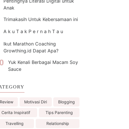
Pentingnya Literasi Digital untuk
Anak
Trimakasih Untuk Kebersamaan ini
A k u T a k P e r n a h T a u
Ikut Marathon Coaching
Growthing.id Dapat Apa?
Yuk Kenali Berbagai Macam Soy
Sauce
ATEGORY
Review
Motivasi Diri
Blogging
Cerita Inspiratif
Tips Parenting
Travelling
Relationship