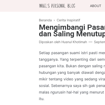
ABOUT
Beranda
›
Cerita Inspiratif
Mengimbangi Pasan
dan Saling Menutup
Diposkan oleh
Husnul Khotimah
Septem
Setiap pasangan suami istri pasti m
tangganya. Yang terpenting dari se
pasangan kita. Bukan dengan saling 
hubungan yang banyak diawali dengan 
mikir tentang video yang sedang vira
sosial. Sebenarnya saya sih gak pen
malas
ngurusin
hal-hal yang menurut 
itu.