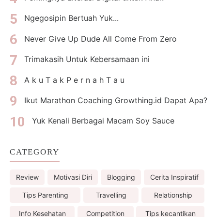
Ngegosipin Bertuah Yuk...
Never Give Up Dude All Come From Zero
Trimakasih Untuk Kebersamaan ini
A k u T a k P e r n a h T a u
Ikut Marathon Coaching Growthing.id Dapat Apa?
Yuk Kenali Berbagai Macam Soy Sauce
CATEGORY
Review
Motivasi Diri
Blogging
Cerita Inspiratif
Tips Parenting
Travelling
Relationship
Info Kesehatan
Competition
Tips kecantikan