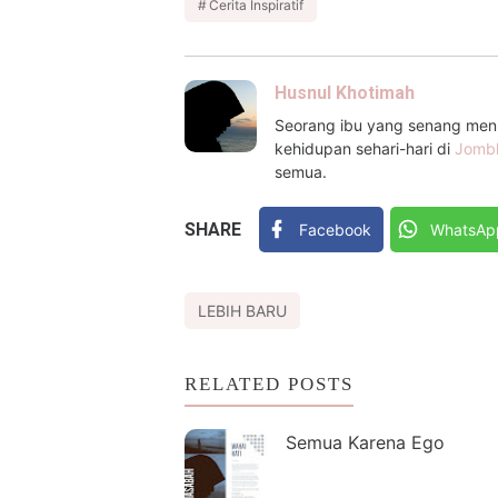
Cerita Inspiratif
Husnul Khotimah
Seorang ibu yang senang menul
kehidupan sehari-hari di
Jomb
semua.
SHARE
Facebook
WhatsAp
LEBIH BARU
RELATED POSTS
Semua Karena Ego