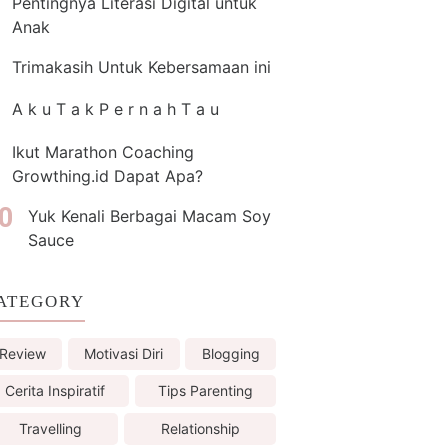
Pentingnya Literasi Digital untuk
Anak
Trimakasih Untuk Kebersamaan ini
A k u T a k P e r n a h T a u
Ikut Marathon Coaching
Growthing.id Dapat Apa?
Yuk Kenali Berbagai Macam Soy
Sauce
ATEGORY
Review
Motivasi Diri
Blogging
Cerita Inspiratif
Tips Parenting
Travelling
Relationship