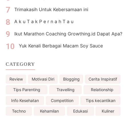
Trimakasih Untuk Kebersamaan ini
A k u T a k P e r n a h T a u
Ikut Marathon Coaching Growthing.id Dapat Apa?
Yuk Kenali Berbagai Macam Soy Sauce
CATEGORY
Review
Motivasi Diri
Blogging
Cerita Inspiratif
Tips Parenting
Travelling
Relationship
Info Kesehatan
Competition
Tips kecantikan
Techno
Kehamilan
Edukasi
Kuliner