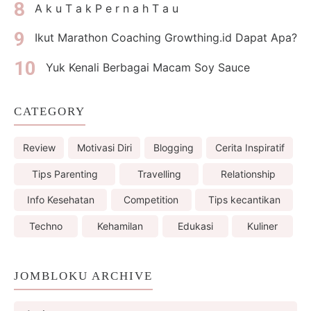
A k u T a k P e r n a h T a u
Ikut Marathon Coaching Growthing.id Dapat Apa?
Yuk Kenali Berbagai Macam Soy Sauce
CATEGORY
Review
Motivasi Diri
Blogging
Cerita Inspiratif
Tips Parenting
Travelling
Relationship
Info Kesehatan
Competition
Tips kecantikan
Techno
Kehamilan
Edukasi
Kuliner
JOMBLOKU ARCHIVE