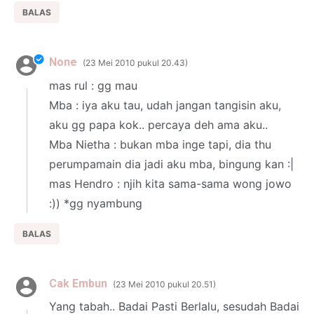
BALAS
None
23 Mei 2010 pukul 20.43
mas rul : gg mau
Mba : iya aku tau, udah jangan tangisin aku,
aku gg papa kok.. percaya deh ama aku..
Mba Nietha : bukan mba inge tapi, dia thu
perumpamain dia jadi aku mba, bingung kan :|
mas Hendro : njih kita sama-sama wong jowo
:)) *gg nyambung
BALAS
Cak Embun
23 Mei 2010 pukul 20.51
Yang tabah.. Badai Pasti Berlalu, sesudah Badai