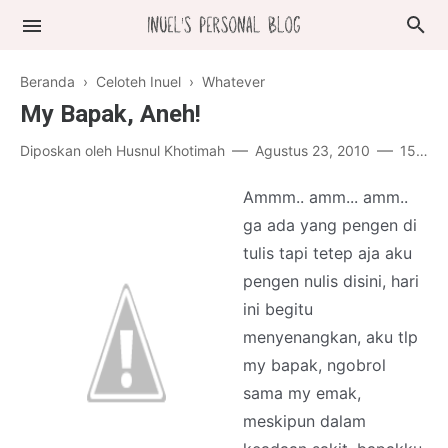
Beranda
›
Celoteh Inuel
›
Whatever
My Bapak, Aneh!
Diposkan oleh
Husnul Khotimah
Agustus 23, 2010
15 komentar
Ammm.. amm... amm..
ga ada yang pengen di
tulis tapi tetep aja aku
pengen nulis disini, hari
ini begitu
menyenangkan, aku tlp
my bapak, ngobrol
sama my emak,
meskipun dalam