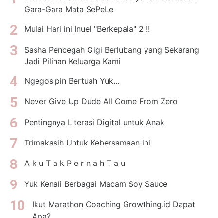
Gara-Gara Mata SePeLe
Mulai Hari ini Inuel "Berkepala" 2 !!
Sasha Pencegah Gigi Berlubang yang Sekarang
Jadi Pilihan Keluarga Kami
Ngegosipin Bertuah Yuk...
Never Give Up Dude All Come From Zero
Pentingnya Literasi Digital untuk Anak
Trimakasih Untuk Kebersamaan ini
A k u T a k P e r n a h T a u
Yuk Kenali Berbagai Macam Soy Sauce
Ikut Marathon Coaching Growthing.id Dapat
Apa?