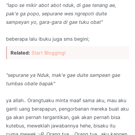
"lapo se mikir abot abot nduk, di gae tenang ae,
pak'e ga popo, sepurane wes ngrepoti duite
sampeyan yo, gara-gara di gae tuku obat"
beberapa lalu ibuku juga sms begini;
Related:
Start Blogging!
"sepurane ya Nduk, mak'e gae duite sampean gae
tumbas obate bapak"
ya allah.. Orangtuaku minta maaf sama aku, mau aku
ganti uang berapapun, pengorbanan mereka buat aku
ga akan pernah tergantikan, gak akan pernah bisa
kutebus, meweklah jawabannya hehe, bisaku itu
cuma mewek :-P. Orang tua .. Orang tua.. aku kangen