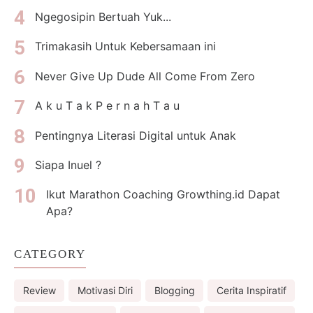
Ngegosipin Bertuah Yuk...
Trimakasih Untuk Kebersamaan ini
Never Give Up Dude All Come From Zero
A k u T a k P e r n a h T a u
Pentingnya Literasi Digital untuk Anak
Siapa Inuel ?
Ikut Marathon Coaching Growthing.id Dapat
Apa?
CATEGORY
Review
Motivasi Diri
Blogging
Cerita Inspiratif