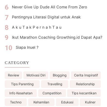
Never Give Up Dude All Come From Zero
Pentingnya Literasi Digital untuk Anak
A k u T a k P e r n a h T a u
Ikut Marathon Coaching Growthing.id Dapat Apa?
Siapa Inuel ?
CATEGORY
Review
Motivasi Diri
Blogging
Cerita Inspiratif
Tips Parenting
Travelling
Relationship
Info Kesehatan
Competition
Tips kecantikan
Techno
Kehamilan
Edukasi
Kuliner