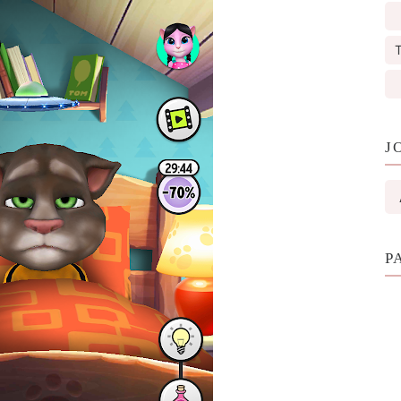
T
J
P