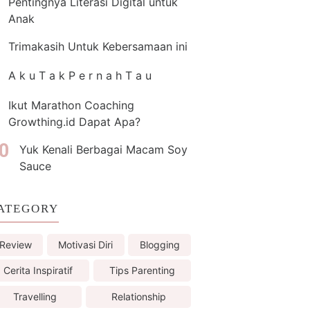
Pentingnya Literasi Digital untuk
Anak
Trimakasih Untuk Kebersamaan ini
A k u T a k P e r n a h T a u
Ikut Marathon Coaching
Growthing.id Dapat Apa?
Yuk Kenali Berbagai Macam Soy
Sauce
ATEGORY
Review
Motivasi Diri
Blogging
Cerita Inspiratif
Tips Parenting
Travelling
Relationship