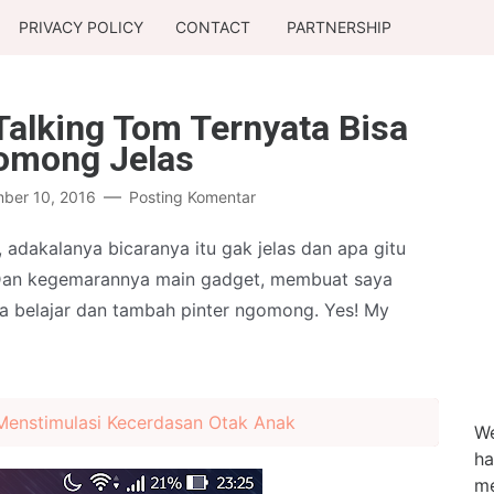
PRIVACY POLICY
CONTACT
PARTNERSHIP
alking Tom Ternyata Bisa
omong Jelas
ber 10, 2016
Posting Komentar
adakalanya bicaranya itu gak jelas dan apa gitu
 Dan kegemarannya main gadget, membuat saya
isa belajar dan tambah pinter ngomong. Yes! My
Menstimulasi Kecerdasan Otak Anak
We
ha
me