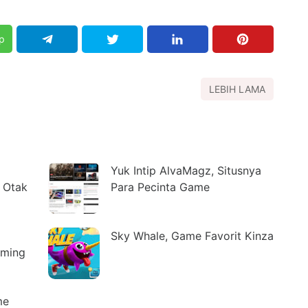
p
LEBIH LAMA
Yuk Intip AlvaMagz, Situsnya
 Otak
Para Pecinta Game
Sky Whale, Game Favorit Kinza
Iming
me